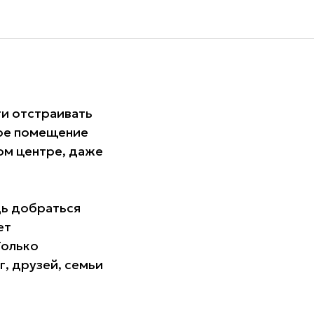
ров
ти отстраивать
ное помещение
ом центре, даже
дь добраться
ет
Только
г, друзей, семьи