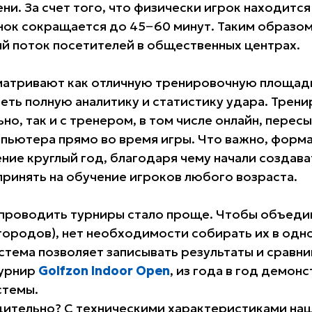
ени. За счет того, что физически игрок находится
унок сокращается до 45−60 минут. Таким образо
й поток посетителей в общественных центрах.
атривают как отличную тренировочную площадк
ть полную аналитику и статистику удара. Трен
но, так и с тренером, в том числе онлайн, перес
мпьютера прямо во время игры. Что важно, форм
ние круглый год, благодаря чему начали создава
принять на обучение игроков любого возраста.
проводить турниры стало проще. Чтобы объеди
 городов), нет необходимости собирать их в одн
истема позволяет записывать результаты и сравни
турнир
Golfzon Indoor Open
, из года в год демо
стемы.
ительно? С техническими характеристиками на