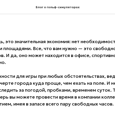
ества гольф-симулято
Блог о гольф-симуляторах
ь, это значительная экономия: нет необходимос
и площадями. Все, что вам нужно — это свобод
в. И да, оно может находится в офисе, спортивн
но.
ости для игры при любых обстоятельствах, ве
черте города куда проще, чем ехать на поле. И н
ледить за погодой, пробками, временем суток. 
перь вы можете провести время в компании колле
ием, имея в запасе всего пару свободных часов.