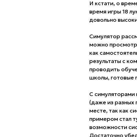
И кстати, о врем
время игры 18 л
довольно высоки
Симулятор рассм
можно просмотре
как самостоятель
результаты с ко
проводить обуче
школы, готовые 
С симуляторами 
(даже из разных
месте, так как с
примером стал 
возможности си
Достаточно убед