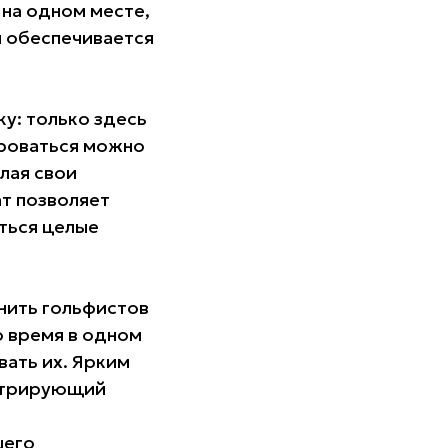
 на одном месте,
м обеспечивается
у: только здесь
ироваться можно
ылая свои
ат позволяет
ться целые
нить гольфистов
о время в одном
вать их. Ярким
нстрирующий
шего