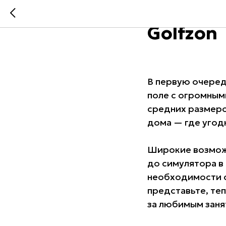
Преимущ
Golfzon
В первую очеред
поле с огромным
средних размеро
дома — где угод
Широкие возможн
до симулятора в 
необходимости с
представьте, те
за любимым занят